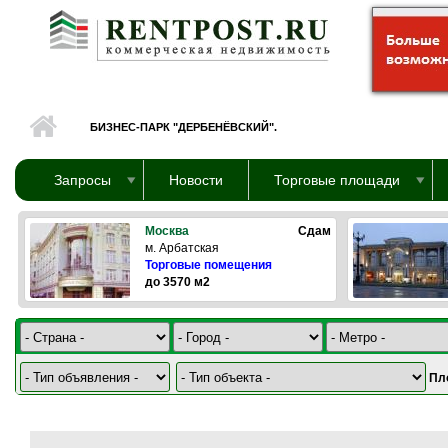
Перейти к основному содержанию
БИЗНЕС-ПАРК "ДЕРБЕНЁВСКИЙ".
Запросы
Новости
Торговые площади
Москва
Сдам
м. Арбатская
Торговые помещения
до 3570 м2
Пл