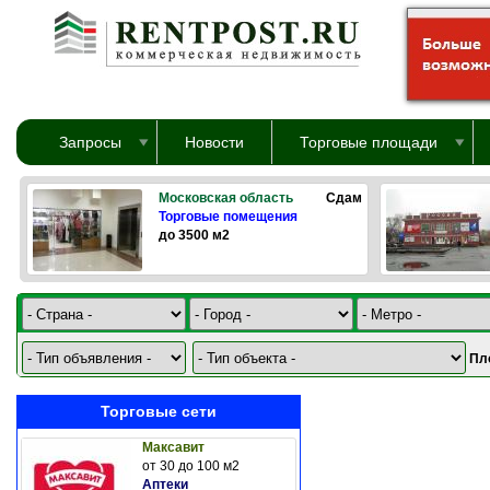
Перейти к основному содержанию
Запросы
Новости
Торговые площади
Московская область
Сдам
Торговые помещения
до 3500 м2
Пл
Торговые сети
Максавит
от 30 до 100 м2
Аптеки