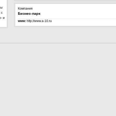
ны
Компания
 с
Бизнес-парк
- и
www:
http://www.a-10.ru