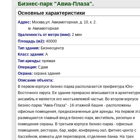
Бизнес-парк "Авиа-Плаза".
Основные характеристики
Адрес:
Москва,ул. Авиамоторная, д. 10, к. 2.
м. Авиамоторная
Удаленность от метро (мин):
2 мин
Площадь (м2):
40000
Тип здания:
Бизнесцентр
Класс здания:
А
Тип аренды:
прямая
Операция:
Сдам
Охрана:
охрана здания
Описание объекта:
В первом корпусе бизнес-парка располагается префектура Юго-
Восточного округа. Ее здание прекрасно вписывается в архитектур
ансамбль и является его неотъемлемой частью. Во втором корпусе
бизнес-парка "Авиа-Плаза" - 16-этажной башне - расположены
офисные помещения, предназначенные для аренды. На первом эт
размещаются главный вход в бизнес-парк, вестибюль, ресепшн и
помещение охраны. В третьем корпусе бизнес-парка - офисные
помещения, ресторан, бар, кафе, конференц-зал, фитнес-центр с
бассейном, комнаты для переговоров, отделение банка. На трех