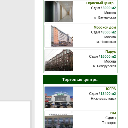
Офисный центр...
Сдам /
3000 м2
Москва
м. Бауманская
Морской дом
Сдам /
8500 м2
Москва
м. Чеховская
Парус
Сдам /
16000 м2
Москва
м. Белорусская
Торговые центры
ЮГРА
Сдам /
13400 м2
Нижневартовск
ТУМ
Сдам /
Таганрог