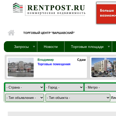
Перейти к основному содержанию
ТОРГОВЫЙ ЦЕНТР "ВАРШАВСКИЙ"
Запросы
Новости
Торговые площади
Владимир
Сдам
Торговые помещения
Пл