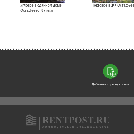
Угловое в сданном доме
Торговое в ЖК Остафьево
Остафьево, 87 кв.м
Добавить торговую сеть