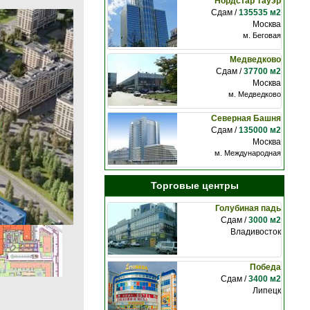
Нордстар Тауэр
Сдам /
135535 м2
Москва
м. Беговая
Медведково
Сдам /
37700 м2
Москва
м. Медведково
Северная Башня
Сдам /
135000 м2
Москва
м. Международная
Торговые центры
Голубиная падь
Сдам /
3000 м2
Владивосток
Победа
Сдам /
3400 м2
Липецк