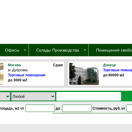
Офисы
Склады Производства
Помещения свобо
Москва
Сдам
Донецк
м. Дубровка
Торговые поме
Торговые помещения
до 80000 м2
до 3000 м2
лощадь, м2 от
до
Стоимость, руб. от