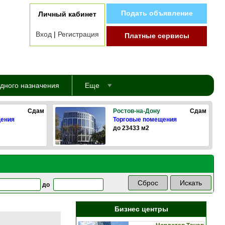
Подать объявление
Личный кабинет
Вход
|
Регистрация
Платные сервисы
дного назначения
Еще
Сдам
Ростов-на-Дону
Сдам
щения
Торговые помещения
до 23433 м2
до
Бизнес центры