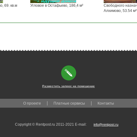
, 69. кв.м
Угловое в Остафьево, 186,4 м²
Свободного назна
Алхимово, 53.54 м²
Разместить запрос на помещение
О проекте
Платные сервисы
Контакты
Copyright © Rentpost.ru 2011-2021 E-mail:
info@rentpost.ru