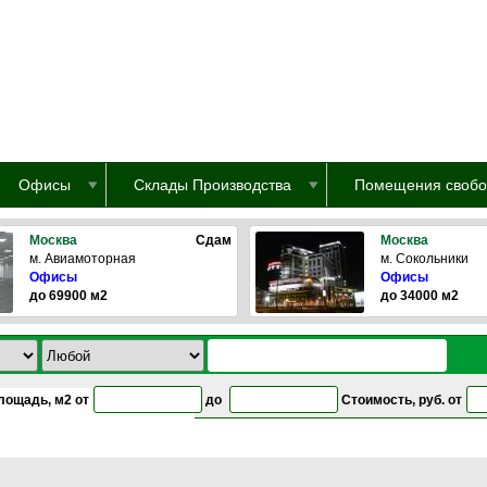
Офисы
Склады Производства
Помещения свобо
Москва
Сдам
Москва
м. Авиамоторная
м. Сокольники
Офисы
Офисы
до 69900 м2
до 34000 м2
лощадь, м2 от
до
Стоимость, руб. от