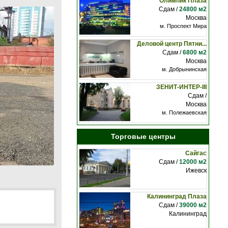
Олимпик Плаза
Сдам /
24800 м2
Москва
м. Проспект Мира
Деловой центр Пятни...
Сдам /
6800 м2
Москва
м. Добрынинская
ЗЕНИТ-ИНТЕР-III
Сдам /
Москва
м. Полежаевская
Торговые центры
Сайгас
Сдам /
12000 м2
Ижевск
Калининград Плаза
Сдам /
39000 м2
Калининград