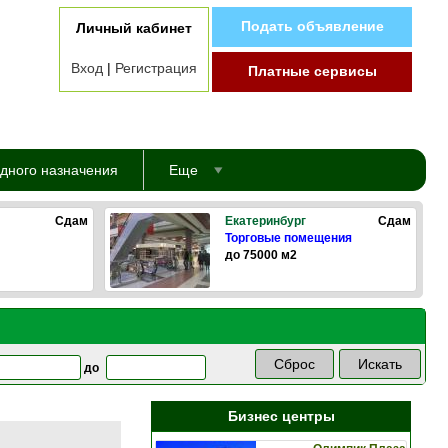
Подать объявление
Личный кабинет
Вход
|
Регистрация
Платные сервисы
дного назначения
Еще
Сдам
Екатеринбург
Сдам
Торговые помещения
до 75000 м2
до
Бизнес центры