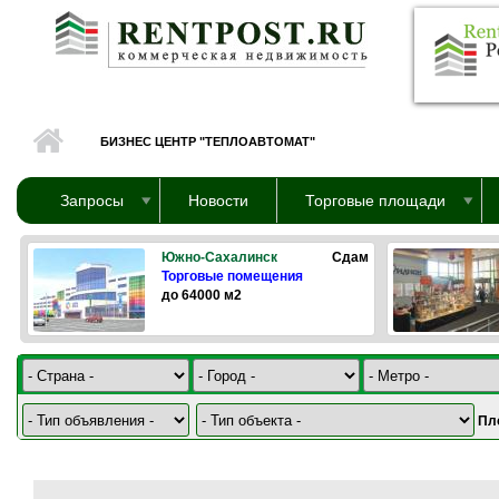
Перейти к основному содержанию
БИЗНЕС ЦЕНТР "ТЕПЛОАВТОМАТ"
Запросы
Новости
Торговые площади
Южно-Сахалинск
Сдам
Торговые помещения
до 64000 м2
Пл