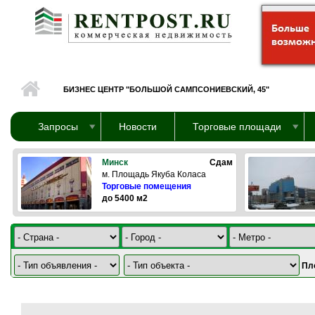
Перейти к основному содержанию
БИЗНЕС ЦЕНТР "БОЛЬШОЙ САМПСОНИЕВСКИЙ, 45"
Запросы
Новости
Торговые площади
Минск
Сдам
м. Площадь Якуба Коласа
Торговые помещения
до 5400 м2
Пл