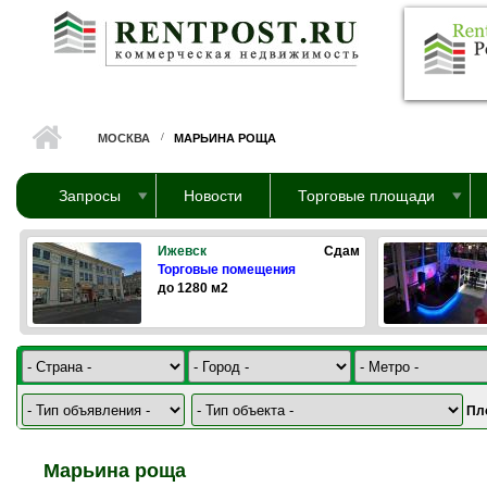
Перейти к основному содержанию
МОСКВА
МАРЬИНА РОЩА
Запросы
Новости
Торговые площади
Ижевск
Сдам
Торговые помещения
до 1280 м2
Пл
Марьина роща