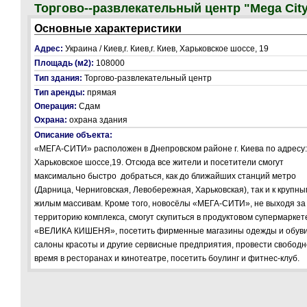
Торгово--развлекательный центр "Mega Cit
Основные характеристики
Адрес:
Украина / Киев,г. Киев,г. Киев, Харьковское шоссе, 19
Площадь (м2):
108000
Тип здания:
Торгово-развлекательный центр
Тип аренды:
прямая
Операция:
Сдам
Охрана:
охрана здания
Описание объекта:
«МЕГА-СИТИ» расположен в Днепровском районе г. Киева по адресу:
Харьковское шоссе,19. Отсюда все жители и посетители смогут
максимально быстро добраться, как до ближайших станций метро
(Дарница, Черниговская, Левобережная, Харьковская), так и к крупны
жилым массивам. Кроме того, новосёлы «МЕГА-СИТИ», не выходя за
территорию комплекса, смогут скупиться в продуктовом супермаркет
«ВЕЛИКА КИШЕНЯ», посетить фирменные магазины одежды и обуви
салоны красоты и другие сервисные предприятия, провести свобод
время в ресторанах и кинотеатре, посетить боулинг и фитнес-клуб.