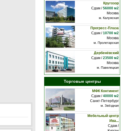
Кругозор
Сдам /
56000 м2
Москва
м. Калужская
Прогресс-Плаза
Сдам /
10700 м2
Москва
м. Пролетарская
Дербенёвский
Сдам /
23500 м2
Москва
м. Павелецкая
Торговые центры
МФК Континент
Сдам /
40000 м2
Санкт-Петербург
м. Звёздная
Мебельный центр
Ива...
Сдам /
Курган