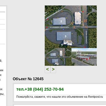
<
>
й,
<
>
дии
х
Объект № 12645
и
тел.+38 (044) 252-70-94
ых
ры,
Пожалуйста, скажите, что нашли это объявление на Rentpost.ru