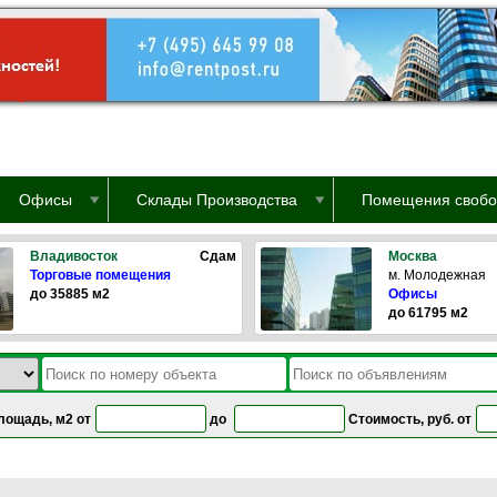
Офисы
Склады Производства
Помещения свобо
Владивосток
Сдам
Москва
Торговые помещения
м. Молодежная
до 35885 м2
Офисы
до 61795 м2
лощадь, м2 от
до
Стоимость, руб. от