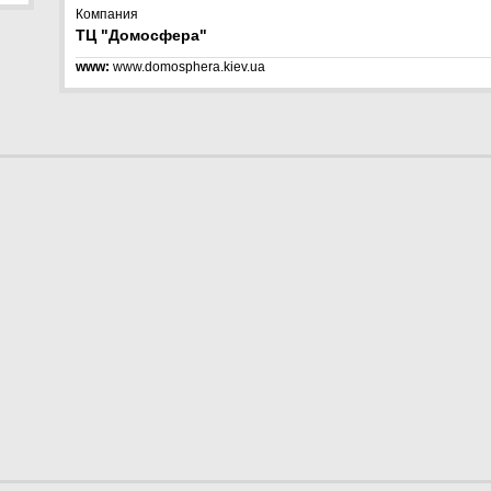
Компания
ТЦ "Домосфера"
www:
www.domosphera.kiev.ua