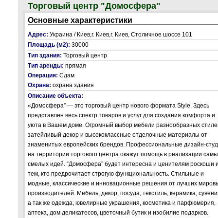
Торговый центр "Домосфера"
Основные характеристики
Адрес:
Украина / Киев,г. Киев,г. Киев, Столичное шоссе 101
Площадь (м2):
30000
Тип здания:
Торговый центр
Тип аренды:
прямая
Операция:
Сдам
Охрана:
охрана здания
Описание объекта:
«Домосфера” — это торговый центр нового формата Style. Здесь
представлен весь спектр товаров и услуг для создания комфорта и
уюта в Вашем доме. Огромный выбор мебели разнообразных стиле
затейливый декор и высококлассные отделочные материалы от
знаменитых европейских брендов. Профессиональные дизайн-сту
на территории торгового центра окажут помощь в реализации самы
смелых идей. “Домосфера” будет интересна и ценителям роскоши 
тем, кто предрочитает строгую функциональность. Стильные и
модные, классические и инновационные решения от лучших миров
производителей. Мебель, декор, посуда, текстиль, керамика, сувени
а так же одежда, ювелирные украшения, косметика и парфюмерия,
аптека, дом деликатесов, цветочный бутик и изобилие подарков.