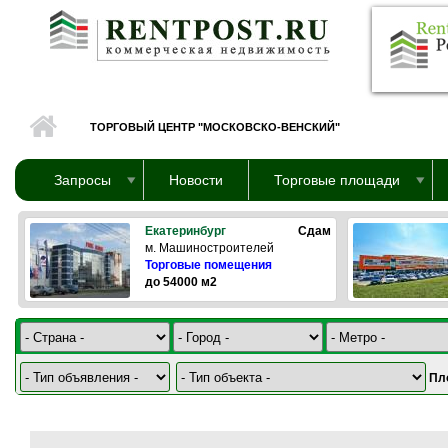
Перейти к основному содержанию
ТОРГОВЫЙ ЦЕНТР "МОСКОВСКО-ВЕНСКИЙ"
Запросы
Новости
Торговые площади
Екатеринбург
Сдам
м. Машиностроителей
Торговые помещения
до 54000 м2
Пл