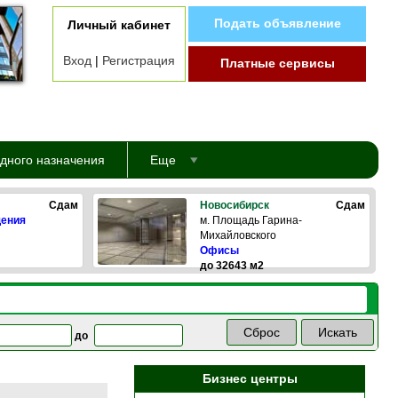
Подать объявление
Личный кабинет
Вход
|
Регистрация
Платные сервисы
дного назначения
Еще
Сдам
Новосибирск
Сдам
щения
м. Площадь Гарина-
Михайловского
Офисы
до 32643 м2
до
Бизнес центры