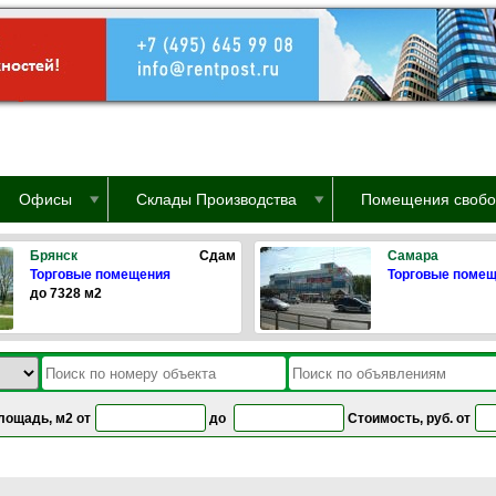
Офисы
Склады Производства
Помещения свобо
Брянск
Сдам
Самара
Торговые помещения
Торговые поме
до 7328 м2
лощадь, м2 от
до
Стоимость, руб. от