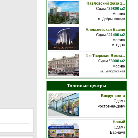
Павловский фаза 1...
Сдам /
29800 м2
Москва
м. Добрынинская
Алексеевская Башня
Сдам /
41400 м2
Москва
м. ВДНХ
1-я Тверская-Ямска...
Сдам /
3000 м2
Москва
м. Белорусская
Торговые центры
Вокруг света
Сдам /
Ростов-на-Дону
Новый
Сдам /
Барнаул