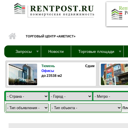
Перейти к основному содержанию
ТОРГОВЫЙ ЦЕНТР «АМЕТИСТ»
Запросы
Новости
Торговые площади
Тюмень
Сдам
Офисы
до 23538 м2
Пл