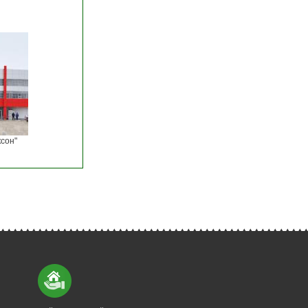
ксон"