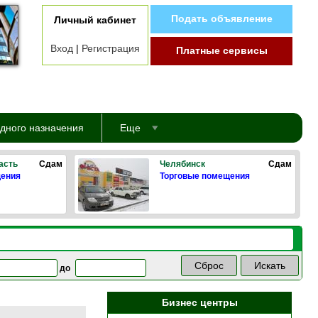
Подать объявление
Личный кабинет
Вход
|
Регистрация
Платные сервисы
дного назначения
Еще
асть
Сдам
Челябинск
Сдам
щения
Торговые помещения
до
Бизнес центры