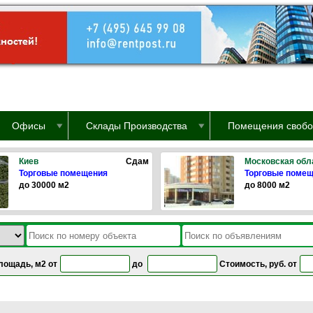
Офисы
Склады Производства
Помещения свобо
Киев
Сдам
Московская обл
Торговые помещения
Торговые поме
до 30000 м2
до 8000 м2
лощадь, м2 от
до
Стоимость, руб. от