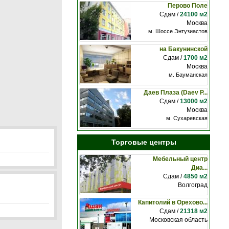
Перово Поле
Сдам /
24100 м2
Москва
м. Шоссе Энтузиастов
на Бакунинской
Сдам /
1700 м2
Москва
м. Бауманская
Даев Плаза (Daev P...
Сдам /
13000 м2
Москва
м. Сухаревская
Торговые центры
Мебельный центр
Диа...
Сдам /
4850 м2
Волгоград
Капитолий в Орехово...
Сдам /
21318 м2
Московская область