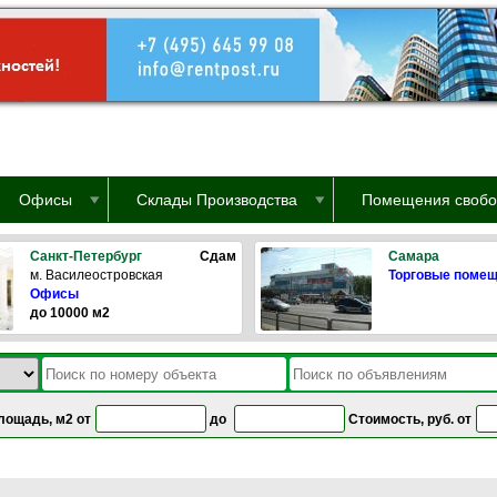
Офисы
Склады Производства
Помещения свобо
Санкт-Петербург
Сдам
Самара
м. Василеостровская
Торговые поме
Офисы
до 10000 м2
лощадь, м2 от
до
Стоимость, руб. от