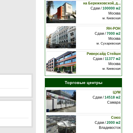
на Бережковской, д...
Сдам /
100000 м2
Москва
м. Киевская
ЯН-РОН
Сдам /
7000 м2
Москва
м. Сухаревская
Риверсайд Стейшн
Сдам /
11377 м2
Москва
м. Киевская
Торговые центры
ЦУМ
Сдам /
14518 м2
Самара
Союз
Сдам /
2000 м2
Владивосток