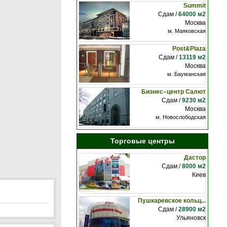
Summit
Сдам /
64000 м2
Москва
м. Маяковская
Post&Plaza
Сдам /
13119 м2
Москва
м. Бауманская
Бизнес–центр Салют
Сдам /
9230 м2
Москва
м. Новослободская
Торговые центры
Дастор
Сдам /
8000 м2
Киев
Пушкаревское кольц...
Сдам /
28900 м2
Ульяновск