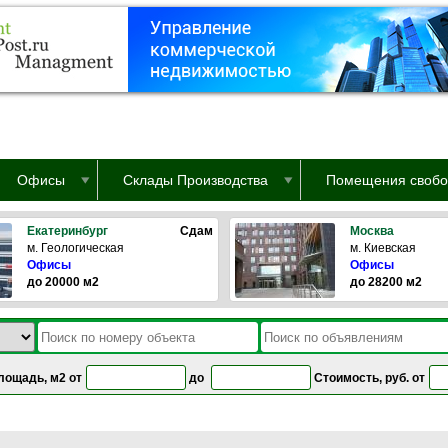
Офисы
Склады Производства
Помещения свобо
Екатеринбург
Сдам
Москва
м. Геологическая
м. Киевская
Офисы
Офисы
до 20000 м2
до 28200 м2
лощадь, м2 от
до
Стоимость, руб. от