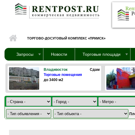
Перейти к основному содержанию
ТОРГОВО-ДОСУГОВЫЙ КОМПЛЕКС «ПРИИСК»
Запросы
Новости
Торговые площади
Владивосток
Сдам
Торговые помещения
до 3400 м2
Пл