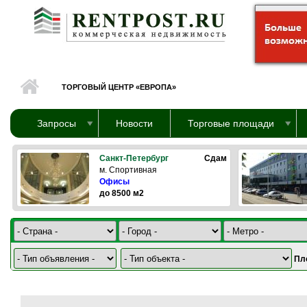
Перейти к основному содержанию
ТОРГОВЫЙ ЦЕНТР «ЕВРОПА»
Запросы
Новости
Торговые площади
Санкт-Петербург
Сдам
м. Спортивная
Офисы
до 8500 м2
Пл