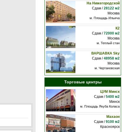
На Нижегородской
Сдам /
28122 м2
Москва
м. Площадь Ильича
К2
Сдам /
72000 м2
Москва
м. Теплый стан
ВАРШАВКА Sky
Сдам /
48958 м2
Москва
м. Чертановская
Торговые центры
ЦУМ Минск
Сдам /
5400 м2
Минск
м. Площадь Якуба Коласа
Махаон
Сдам /
9100 м2
Красноярск