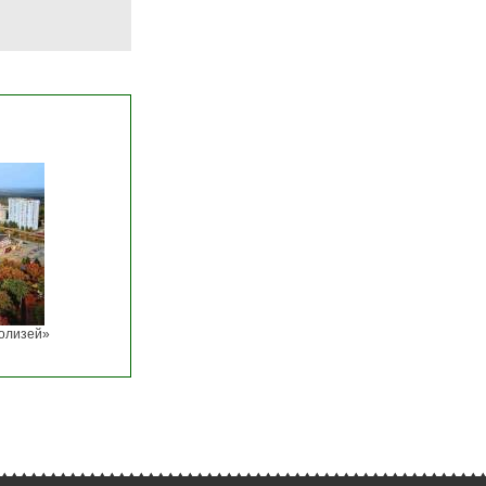
Колизей»