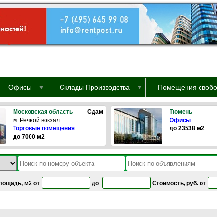
Офисы
Склады Производства
Помещения свобо
Московская область
Сдам
Тюмень
м. Речной вокзал
Офисы
Торговые помещения
до 23538 м2
до 7000 м2
лощадь, м2 от
до
Стоимость, руб. от