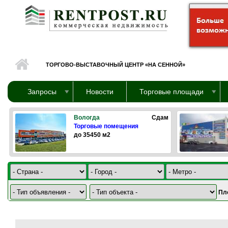
Перейти к основному содержанию
ТОРГОВО-ВЫСТАВОЧНЫЙ ЦЕНТР «НА СЕННОЙ»
Запросы
Новости
Торговые площади
Вологда
Сдам
Торговые помещения
до 35450 м2
Пл