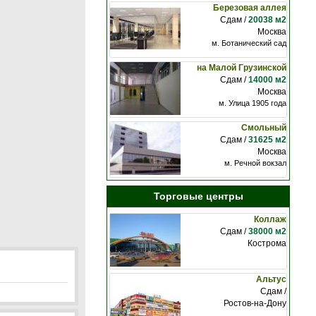
Березовая аллея
Сдам /
20038 м2
Москва
м. Ботанический сад
на Малой Грузинской
Сдам /
14000 м2
Москва
м. Улица 1905 года
Смольный
Сдам /
31625 м2
Москва
м. Речной вокзал
Торговые центры
Коллаж
Сдам /
38000 м2
Кострома
Альтус
Сдам /
Ростов-на-Дону