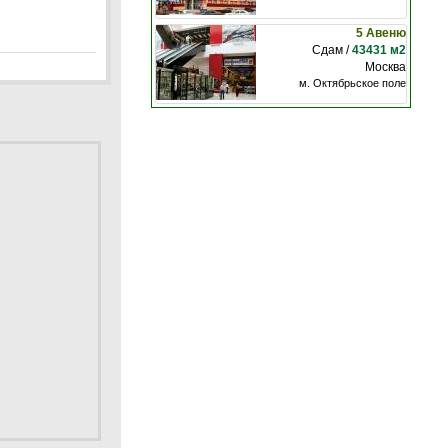
5 Авеню
Сдам /
43431 м2
Москва
м. Октябрьское поле