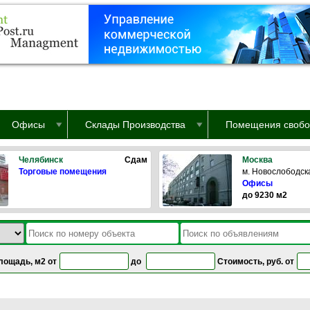
Офисы
Склады Производства
Помещения свобо
Челябинск
Сдам
Москва
Торговые помещения
м. Новослободск
Офисы
до 9230 м2
лощадь, м2 от
до
Стоимость, руб. от