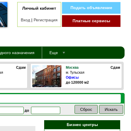
Подать объявление
Личный кабинет
Вход
|
Регистрация
Платные сервисы
дного назначения
Еще
Сдам
Москва
Сдам
ая
м. Тульская
Офисы
до 120000 м2
до
Бизнес центры