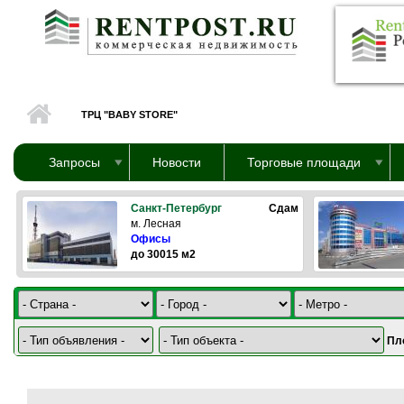
Перейти к основному содержанию
ТРЦ "BABY STORE"
Запросы
Новости
Торговые площади
Санкт-Петербург
Сдам
м. Лесная
Офисы
до 30015 м2
Пл