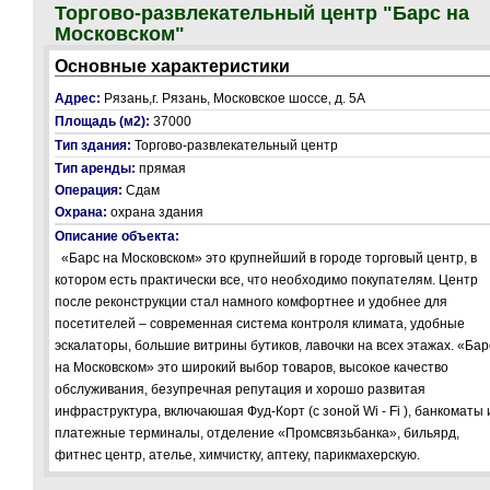
Торгово-развлекательный центр "Барс на
Московском"
Основные характеристики
Адрес:
Рязань,г. Рязань, Московское шоссе‚ д. 5А
Площадь (м2):
37000
Тип здания:
Торгово-развлекательный центр
Тип аренды:
прямая
Операция:
Сдам
Охрана:
охрана здания
Описание объекта:
«Барс на Московском» это крупнейший в городе торговый центр, в
котором есть практически все, что необходимо покупателям. Центр
после реконструкции стал намного комфортнее и удобнее для
посетителей – современная система контроля климата, удобные
эскалаторы, большие витрины бутиков, лавочки на всех этажах. «Бар
на Московском» это широкий выбор товаров, высокое качество
обслуживания, безупречная репутация и хорошо развитая
инфраструктура, включаюшая Фуд-Корт (с зоной Wi - Fi ), банкоматы 
платежные терминалы, отделение «Промсвязьбанка», бильярд,
фитнес центр, ателье, химчистку, аптеку, парикмахерскую.