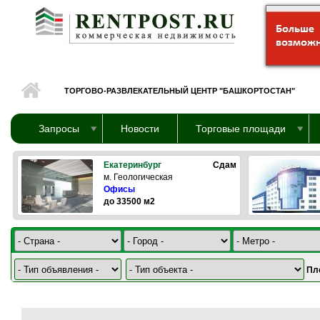
Перейти к основному содержанию
ТОРГОВО-РАЗВЛЕКАТЕЛЬНЫЙ ЦЕНТР "БАШКОРТОСТАН"
Запросы
Новости
Торговые площади
Екатеринбург
Сдам
м. Геологическая
Офисы
до 33500 м2
Пл