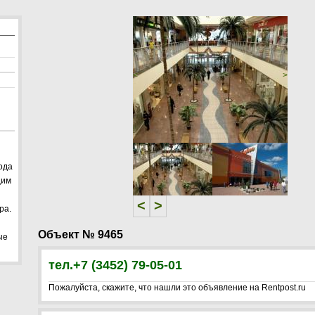
<
>
ода
щим
<
>
ра.
Объект № 9465
ые
тел.+7 (3452) 79-05-01
Пожалуйста, скажите, что нашли это объявление на Rentpost.ru