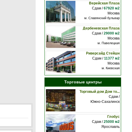
Верейская Плаза
Сдам /
67920 м2
Москва
м. Славянский бульвар
Дербеневская Плаза
Сдам /
29000 м2
Москва
м. Павелецкая
Риверсайд Стейшн
Сдам /
11377 м2
Москва
м. Киевская
Торговые центры
Торговый дом Дом то...
Сдам /
Южно-Сахалинск
Глобус
Сдам /
25000 м2
Ярославль