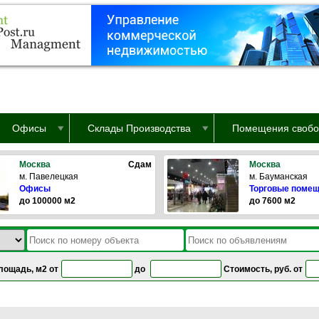
Офисы
Склады Производства
Помещения свобо
Москва
Сдам
Москва
м. Павелецкая
м. Бауманская
Офисы
Торговые поме
до 100000 м2
до 7600 м2
лощадь, м2 от
до
Стоимость, руб. от