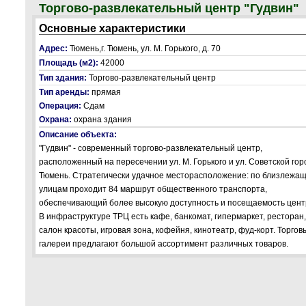
Торгово-развлекательный центр "Гудвин"
Основные характеристики
Адрес:
Тюмень,г. Тюмень, ул. М. Горького, д. 70
Площадь (м2):
42000
Тип здания:
Торгово-развлекательный центр
Тип аренды:
прямая
Операция:
Сдам
Охрана:
охрана здания
Описание объекта:
"Гудвин" - современный торгово-развлекательный центр,
расположенный на пересечении ул. М. Горького и ул. Советской гор
Тюмень. Стратегически удачное месторасположение: по близлежа
улицам проходит 84 маршрут общественного транспорта,
обеспечивающий более высокую доступность и посещаемость цент
В инфраструктуре ТРЦ есть кафе, банкомат, гипермаркет, ресторан,
салон красоты, игровая зона, кофейня, кинотеатр, фуд-корт. Торгов
галереи предлагают большой ассортимент различных товаров.