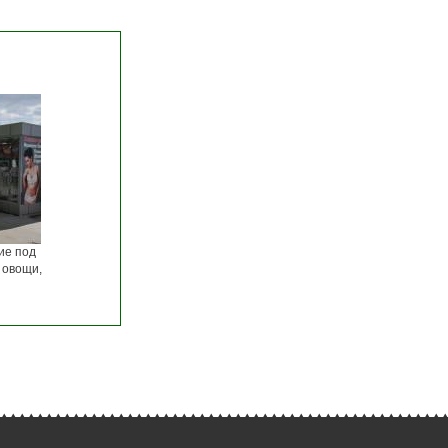
ие под
 овощи,