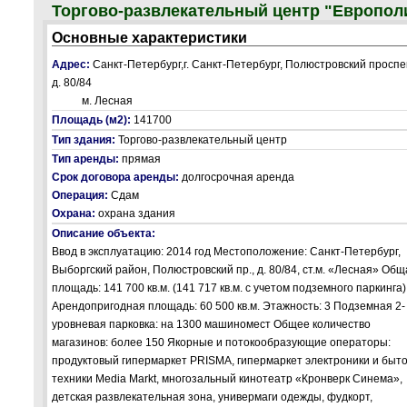
Торгово-развлекательный центр "Европол
Основные характеристики
Адрес:
Санкт-Петербург,г. Санкт-Петербург, Полюстровский проспек
д. 80/84
м. Лесная
Площадь (м2):
141700
Тип здания:
Торгово-развлекательный центр
Тип аренды:
прямая
Срок договора аренды:
долгосрочная аренда
Операция:
Сдам
Охрана:
охрана здания
Описание объекта:
Ввод в эксплуатацию: 2014 год Местоположение: Санкт-Петербург,
Выборгский район, Полюстровский пр., д. 80/84, ст.м. «Лесная» Общ
площадь: 141 700 кв.м. (141 717 кв.м. с учетом подземного паркинга)
Арендопригодная площадь: 60 500 кв.м. Этажность: 3 Подземная 2-
уровневая парковка: на 1300 машиномест Общее количество
магазинов: более 150 Якорные и потокообразующие операторы:
продуктовый гипермаркет PRISMA, гипермаркет электроники и быт
техники Media Markt, многозальный кинотеатр «Кронверк Синема»,
детская развлекательная зона, универмаги одежды, фудкорт,