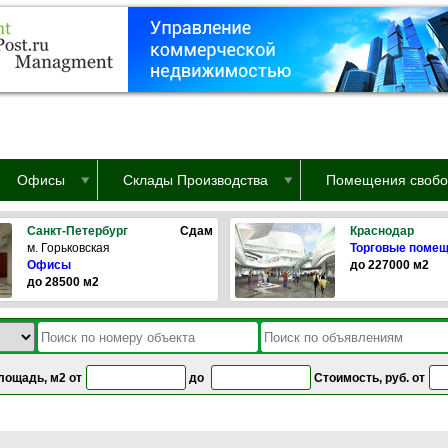
Офисы
Склады Производства
Помещения свобо
Санкт-Петербург
Сдам
Краснодар
м. Горьковская
Торговые поме
Офисы
до 227000 м2
до 28500 м2
лощадь, м2 от
до
Стоимость, руб. от