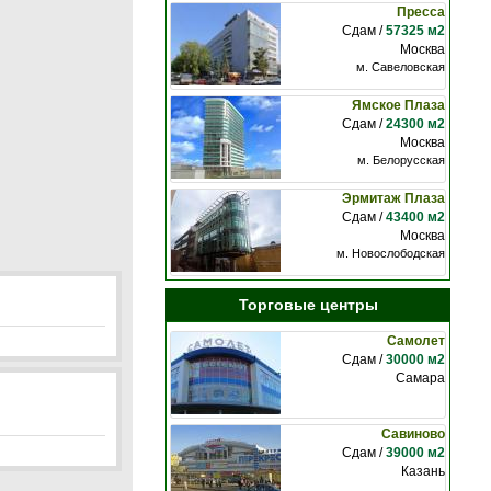
Пресса
Сдам /
57325 м2
Москва
м. Савеловская
Ямское Плаза
Сдам /
24300 м2
Москва
м. Белорусская
Эрмитаж Плаза
Сдам /
43400 м2
Москва
м. Новослободская
Торговые центры
Самолет
Сдам /
30000 м2
Самара
Савиново
Сдам /
39000 м2
Казань