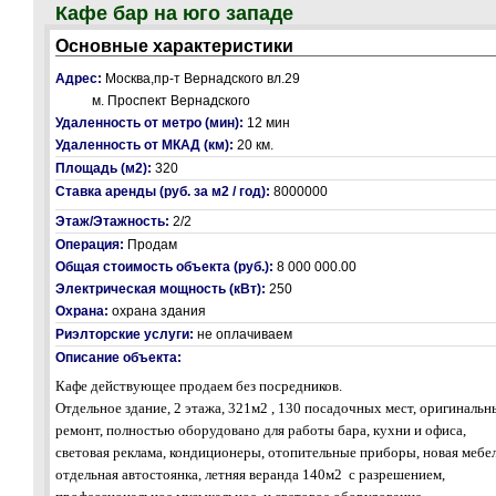
Кафе бар на юго западе
Основные характеристики
Адрес:
Москва,пр-т Вернадского вл.29
м. Проспект Вернадского
Удаленность от метро (мин):
12 мин
Удаленность от МКАД (км):
20 км.
Площадь (м2):
320
Ставка аренды (руб. за м2 / год):
8000000
Этаж/Этажность:
2/2
Операция:
Продам
Общая стоимость объекта (руб.):
8 000 000.00
Электрическая мощность (кВт):
250
Охрана:
охрана здания
Риэлторские услуги:
не оплачиваем
Описание объекта:
Кафе действующее продаем без посредников.
Отдельное здание, 2 этажа, 321м2 , 130 посадочных мест, оригинальн
ремонт, полностью оборудовано для работы бара, кухни и офиса,
световая реклама, кондиционеры, отопительные приборы, новая мебел
отдельная автостоянка, летняя веранда 140м2
с разрешением,