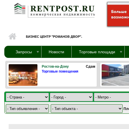
Перейти к основному содержанию
БИЗНЕС ЦЕНТР "РОМАНОВ ДВОР".
Запросы
Новости
Торговые площади
Ростов-на-Дону
Сдам
Торговые помещения
Пл