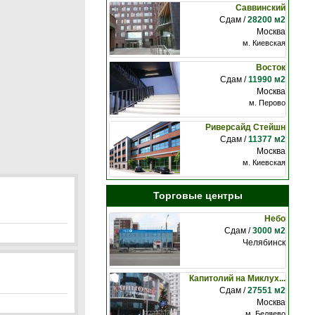
Саввинский
Сдам /
28200 м2
Москва
м. Киевская
Восток
Сдам /
11990 м2
Москва
м. Перово
Риверсайд Стейшн
Сдам /
11377 м2
Москва
м. Киевская
Торговые центры
Небо
Сдам /
3000 м2
Челябинск
Капитолий на Миклух...
Сдам /
27551 м2
Москва
м. Беляево