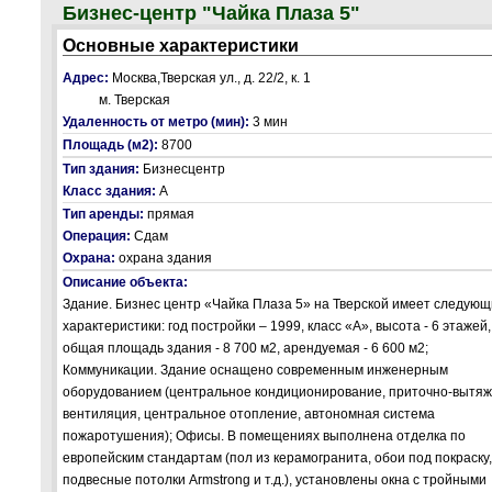
Бизнес-центр "Чайка Плаза 5"
Основные характеристики
Адрес:
Москва,Тверская ул., д. 22/2, к. 1
м. Тверская
Удаленность от метро (мин):
3 мин
Площадь (м2):
8700
Тип здания:
Бизнесцентр
Класс здания:
А
Тип аренды:
прямая
Операция:
Сдам
Охрана:
охрана здания
Описание объекта:
Здание. Бизнес центр «Чайка Плаза 5» на Тверской имеет следую
характеристики: год постройки – 1999, класс «А», высота - 6 этажей,
общая площадь здания - 8 700 м2, арендуемая - 6 600 м2;
Коммуникации. Здание оснащено современным инженерным
оборудованием (центральное кондиционирование, приточно-вытя
вентиляция, центральное отопление, автономная система
пожаротушения); Офисы. В помещениях выполнена отделка по
европейским стандартам (пол из керамогранита, обои под покраску,
подвесные потолки Armstrong и т.д.), установлены окна с тройными