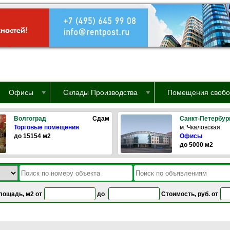
Офисы
Склады Производства
Помещения свобо
Волгоград
Сдам
Санкт-Петербур
Торговые помещения
м. Чкаловская
до 15154 м2
Офисы
до 5000 м2
лощадь, м2 от
до
Стоимость, руб. от