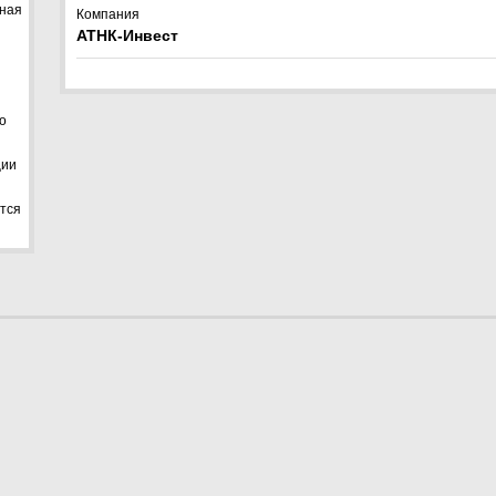
мная
Компания
АТНК-Инвест
о
ции
ется