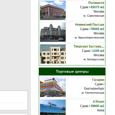
Полишелк
Сдам /
45075 м2
Москва
м. Савеловская
Новинский Пассаж
Сдам /
78000 м2
Москва
м. Краснопресненская
Тверская Застава,...
Сдам /
1200 м2
Москва
м. Белорусская
Торговые центры
Гагарин
Сдам /
Екатеринбург
м. Геологическая
4 Room
Сдам /
39800 м2
Киев