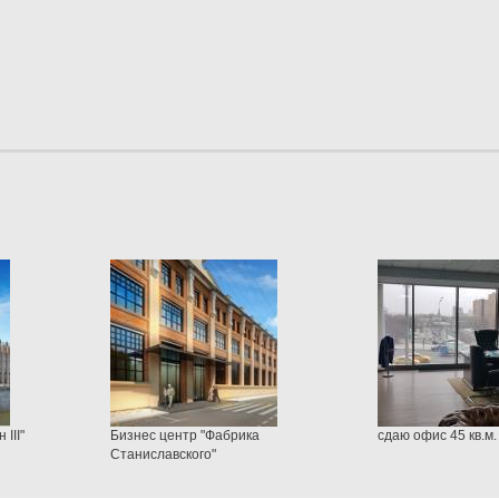
III"
Бизнес центр "Фабрика
сдаю офис 45 кв.м.
Станиславского"