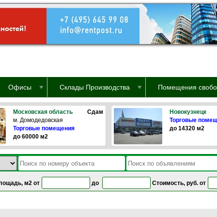
Офисы
Склады Производства
Помещения свобо
Московская область
Сдам
Новокузнецк
м. Домодедовская
Торговые поме
Торговые помещения
до 14320 м2
до 60000 м2
лощадь, м2 от
до
Стоимость, руб. от