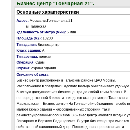
Бизнес центр "Гончарная 21".
Основные характеристики
Адрес:
Москва,ул.Гончарная д.21
м. Таганская
Удаленность от метро (мин):
5 мин
Площадь (м2):
13200
Тип здания:
Бизнесцентр
Класс здания:
А
Тип аренды:
прямая
Операция:
Сдам
Охрана:
охрана здания
Описание объекта:
Бизнес центр расположен в Таганском районе ЦАО Москвы.
Расположение в пределах Садового Кольца обеспечивает удобную
быструю доступность от бизнес центра до любой точки Москвы. В
непосредственной близости находятся станции метро Таганская и
Марксистская. Бизнес центр «На Гончарной» объединяет в себе п
малоэтажных зданий – как современных строений, так и
реконструированных особняков. В бизнес центр имеются входы с у
Гончарная и Верхняя Радищевская. Внутри бизнес центра имеется
собственный озелененный двор. Пешеходная и проезжая части