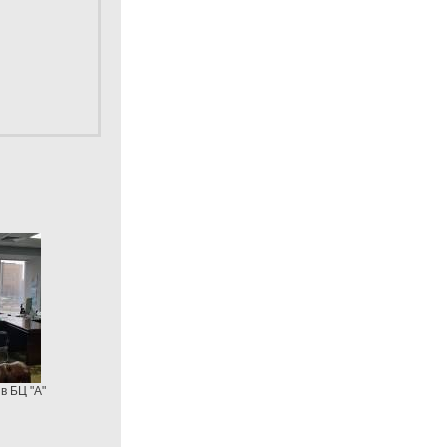
 в БЦ "А"