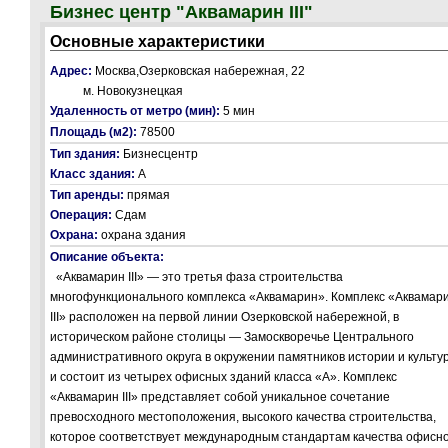
Бизнес центр "Аквамарин III"
Основные характеристики
Адрес:
Москва,Озерковская набережная, 22
м. Новокузнецкая
Удаленность от метро (мин):
5 мин
Площадь (м2):
78500
Тип здания:
Бизнесцентр
Класс здания:
А
Тип аренды:
прямая
Операция:
Сдам
Охрана:
охрана здания
Описание объекта:
«Аквамарин III» — это третья фаза строительства
многофункционального комплекса «Аквамарин». Комплекс «Аквамар
III» расположен на первой линии Озерковской набережной, в
историческом районе столицы — Замоскворечье Центрального
административного округа в окружении памятников истории и культу
и состоит из четырех офисных зданий класса «А». Комплекс
«Аквамарин III» представляет собой уникальное сочетание
превосходного местоположения, высокого качества строительства,
которое соответствует международным стандартам качества офисн