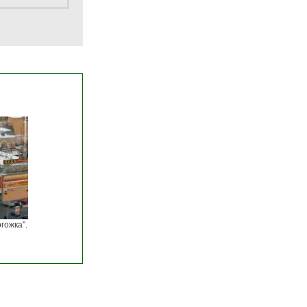
гожка".