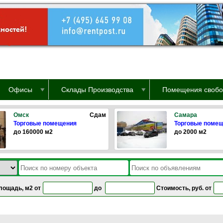
Офисы
Склады Производства
Помещения свобо
Омск
Сдам
Самара
Торговые помещения
Торговые поме
до 160000 м2
до 2000 м2
лощадь, м2 от
до
Стоимость, руб. от