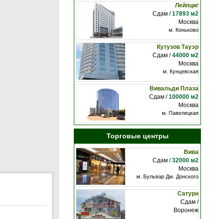
Лейпциг
Сдам /
17893 м2
Москва
м. Коньково
Кутузов Тауэр
Сдам /
44000 м2
Москва
м. Кунцевская
Вивальди Плаза
Сдам /
100000 м2
Москва
м. Павелецкая
Торговые центры
Вива
Сдам /
32000 м2
Москва
м. Бульвар Дм. Донского
Сатурн
Сдам /
Воронеж