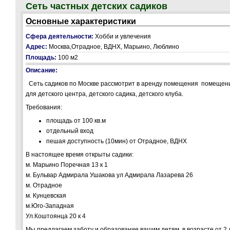
Сеть частных детских садиков
Основные характеристики
Сфера деятельности:
Хобби и увлечения
Адрес:
Москва,Отрадное, ВДНХ, Марьино, Люблино
Площадь:
100 м2
Описание:
Сеть садиков по Москве рассмотрит в аренду помещения помещен
для детского центра, детского садика, детского клуба.
Требования:
площадь от 100 кв.м
отдельный вход
пешая доступность (10мин) от Отрадное, ВДНХ
В настоящее время открыты садики:
м. Марьино Поречная 13 к 1
м. Бульвар Адмирала Ушакова ул Адмирала Лазарева 26
м. Отрадное
м. Кунцевская
м.Юго-Западная
Ул.Коштоянца 20 к 4
Мы предлагаем заботу и образование вашим детям, в возрасте от 2 