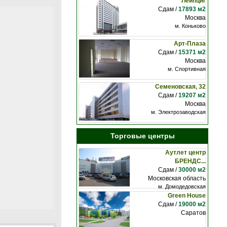
Лейпциг
Сдам /
17893 м2
Москва
м. Коньково
Арт-Плаза
Сдам /
15371 м2
Москва
м. Спортивная
Семеновская, 32
Сдам /
19207 м2
Москва
м. Электрозаводская
Торговые центры
Аутлет центр
БРЕНДС...
Сдам /
30000 м2
Московская область
м. Домодедовская
Green House
Сдам /
19000 м2
Саратов