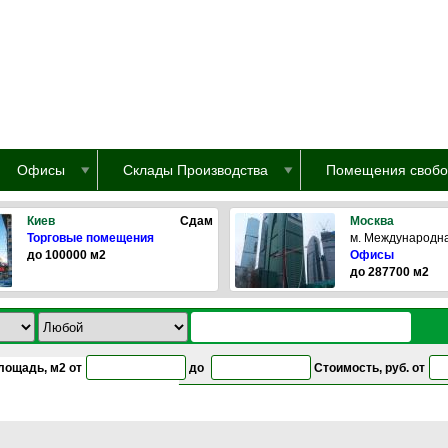
Офисы
Склады Производства
Помещения свобо
Киев
Сдам
Москва
Торговые помещения
м. Международн
до 100000 м2
Офисы
до 287700 м2
лощадь, м2 от
до
Стоимость, руб. от