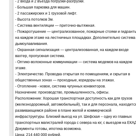
- 2 входа и 2 въезда погрузки-разгрузки.
- Большая парковка для машин.
- 2 пассажирских и 1 грузовой лифт.
- Высота потолков 3м.
- Система вентиляции — приточно-вытяжная.
- Пожаротушение — централизованное, пожарные стояки и гидрант
на каждом этаже на лестничных площадках. Дополнительно система
дымоулавливания.
- Охранная сигнализация — централизованная, на каждом входе
вахтер, пропускная система.
- Оптико-волоконные коммуникации — система модемов на каждом
этаже.
- Электричество. Проводка открытая по помещениям, и скрытая в
общественных зонах — проходные, коридоры на этажах.
- Отопление - новое, система чугунных конвекторов.
Назначение: производство, промышленность, офисы.
Расположение: Хорошая транспортная доступность как для грузов
(железнодорожный, автомобильный), так и для персонала, находитс
развивающемся районе в плане жилой и коммерческой
инфраструктуры. Близкий выезд на ул. Шефская – одну из главных
транспортных магистралей города с севера на юг, с выездом на ЕКАД
Документы готовы, ипотека возможна.
Цена: 214 440 000 рублей.