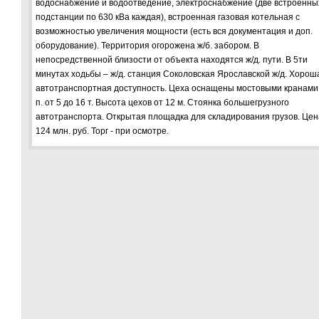
водоснабжение и водоотведение, электроснабжение (две встроенны
подстанции по 630 кВа каждая), встроенная газовая котельная с
возможностью увеличения мощности (есть вся документация и доп.
оборудование). Территория огорожена ж/б. забором. В
непосредственной близости от объекта находятся ж/д. пути. В 5ти
минутах ходьбы – ж/д. станция Соколовская Ярославской ж/д. Хорош
автотранспортная доступность. Цеха оснащены мостовыми кранами 
п. от 5 до 16 т. Высота цехов от 12 м. Стоянка большегрузного
автотранспорта. Открытая площадка для складирования грузов. Цен
124 млн. руб. Торг - при осмотре.