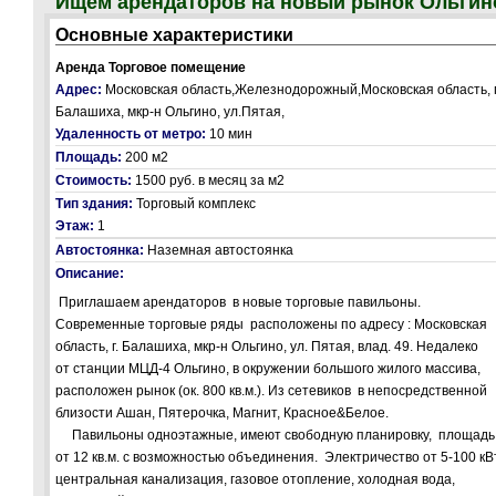
Ищем арендаторов на новый рынок Ольгин
Основные характеристики
Аренда Торговое помещение
Адрес:
Московская область,Железнодорожный,Московская область, г
Балашиха, мкр-н Ольгино, ул.Пятая,
Удаленность от метро:
10 мин
Площадь:
200 м2
Стоимость:
1500 руб.
в месяц за м2
Тип здания:
Торговый комплекс
Этаж:
1
Автостоянка:
Наземная автостоянка
Описание:
Приглашаем арендаторов в новые торговые павильоны.
Современные торговые ряды расположены по адресу : Московская
область, г. Балашиха, мкр-н Ольгино, ул. Пятая, влад. 49. Недалеко
от станции МЦД-4 Ольгино, в окружении большого жилого массива,
расположен рынок (ок. 800 кв.м.). Из сетевиков в непосредственной
близости Ашан, Пятерочка, Магнит, Красное&Белое.
Павильоны одноэтажные, имеют свободную планировку, площадь
от 12 кв.м. с возможностью объединения. Электричество от 5-100 кВт
центральная канализация, газовое отопление, холодная вода,