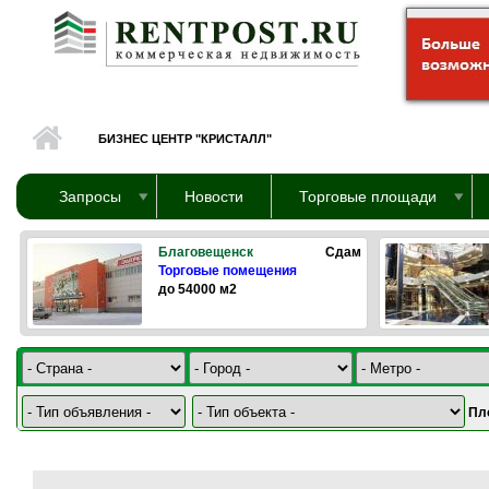
Перейти к основному содержанию
БИЗНЕС ЦЕНТР "КРИСТАЛЛ"
Запросы
Новости
Торговые площади
Благовещенск
Сдам
Торговые помещения
до 54000 м2
Пл