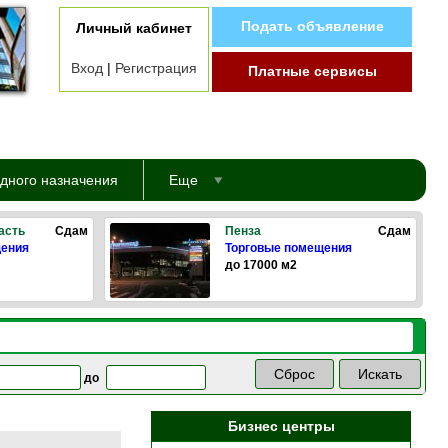
Подать объявление
Личный кабинет
Вход
|
Регистрация
Платные сервисы
дного назначения
Еще
асть
Сдам
Пенза
Сдам
щения
Торговые помещения
до 17000 м2
до
Бизнес центры