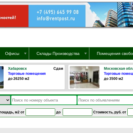
Офисы
Склады Производства
Помещения свобо
Хабаровск
Сдам
Московская обл
Торговые помещения
Торговые поме
до 26250 м2
до 3500 м2
лощадь, м2 от
до
Стоимость, руб. от