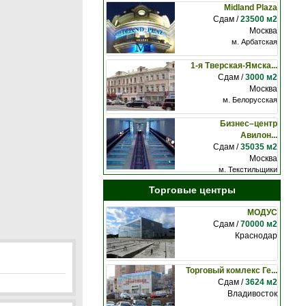
Midland Plaza
Сдам /
23500 м2
Москва
м. Арбатская
1-я Тверская-Ямска...
Сдам /
3000 м2
Москва
м. Белорусская
Бизнес–центр
Авилон...
Сдам /
35035 м2
Москва
м. Текстильщики
Торговые центры
МОДУС
Сдам /
70000 м2
Краснодар
Торговый комлекс Ге...
Сдам /
3624 м2
Владивосток