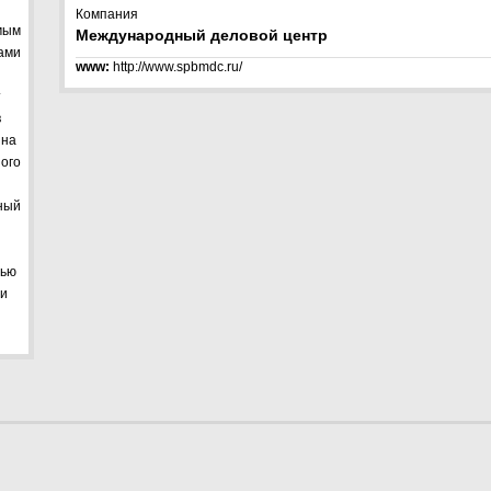
Компания
мым
Международный деловой центр
ами
www:
http://www.spbmdc.ru/
т
в
 на
ого
ный
дью
 и