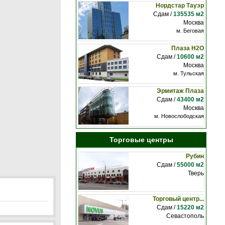
Нордстар Тауэр
Сдам /
135535 м2
Москва
м. Беговая
Плаза Н2О
Сдам /
10600 м2
Москва
м. Тульская
Эрмитаж Плаза
Сдам /
43400 м2
Москва
м. Новослободская
Торговые центры
Рубин
Сдам /
55000 м2
Тверь
Торговый центр...
Сдам /
15220 м2
Севастополь