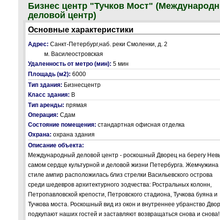
Бизнес центр "Тучков Мост" (Международ
деловой центр)
Основные характеристики
Адрес:
Санкт-Петербург,наб. реки Смоленки, д. 2
м. Василеостровская
Удаленность от метро (мин):
5 мин
Площадь (м2):
6000
Тип здания:
Бизнесцентр
Класс здания:
В
Тип аренды:
прямая
Операция:
Сдам
Состояние помещения:
стандартная офисная отделка
Охрана:
охрана здания
Описание объекта:
Международный деловой центр - роскошный Дворец на берегу Нев
самом сердце культурной и деловой жизни Петербурга. Жемчужина 
стиле ампир расположилась близ стрелки Васильевского острова
среди шедевров архитектурного зодчества: Ростральных колонн,
Петропавловской крепости, Петровского стадиона, Тучкова буяна и
Тучкова моста. Роскошный вид из окон и внутреннее убранство Дво
подкупают наших гостей и заставляют возвращаться снова и снова!