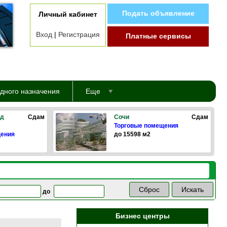
Подать объявление
Личный кабинет
Вход
|
Регистрация
Платные сервисы
дного назначения
Еще
од
Сдам
Сочи
Сдам
Торговые помещения
щения
до 15598 м2
до
Бизнес центры