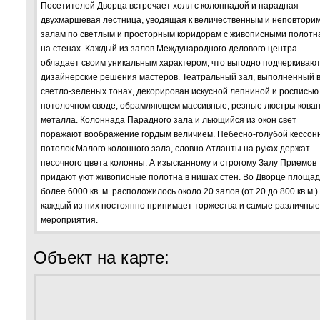
Посетителей Дворца встречает холл с колоннадой и парадная
двухмаршевая лестница, уводящая к величественным и неповтори
залам по светлым и просторным коридорам с живописными полотн
на стенах. Каждый из залов Международного делового центра
обладает своим уникальным характером, что выгодно подчеркиваю
дизайнерские решения мастеров. Театральный зал, выполненный 
светло-зеленых тонах, декорирован искусной лепниной и росписью
потолочном своде, обрамляющем массивные, резные люстры кован
металла. Колоннада Парадного зала и льющийся из окон свет
поражают воображение гордым величием. Небесно-голубой кессон
потолок Малого колонного зала, словно Атланты на руках держат
песочного цвета колонны. А изысканному и строгому Залу Приемов
придают уют живописные полотна в нишах стен. Во Дворце площа
более 6000 кв. м. расположилось около 20 залов (от 20 до 800 кв.м.)
каждый из них постоянно принимает торжества и самые различные
мероприятия.
Объект на карте: