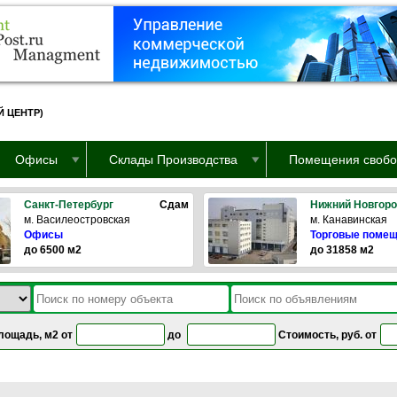
 ЦЕНТР)
Офисы
Склады Производства
Помещения свобо
Санкт-Петербург
Сдам
Нижний Новгор
м. Василеостровская
м. Канавинская
Офисы
Торговые поме
до 6500 м2
до 31858 м2
лощадь, м2 от
до
Стоимость, руб. от