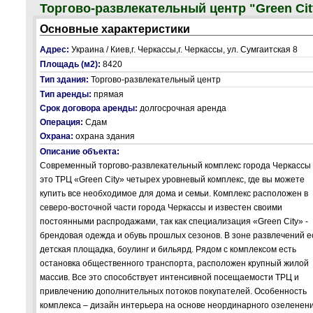
Торгово-развлекательный центр "Green Cit
Основные характеристики
Адрес:
Украина / Киев,г. Черкассы,г. Черкассы, ул. Сумгаитская 8
Площадь (м2):
8420
Тип здания:
Торгово-развлекательный центр
Тип аренды:
прямая
Срок договора аренды:
долгосрочная аренда
Операция:
Сдам
Охрана:
охрана здания
Описание объекта:
Современный торгово-развлекательный комплекс города Черкассы
это ТРЦ «Green City» четырех уровневый комплекс, где вы можете
купить все необходимое для дома и семьи. Комплекс расположен в
северо-восточной части города Черкассы и известен своими
постоянными распродажами, так как специализация «Green City» -
брендовая одежда и обувь прошлых сезонов. В зоне развлечений е
детская площадка, боулинг и бильярд. Рядом с комплексом есть
остановка общественного транспорта, расположен крупный жилой
массив. Все это способствует интенсивной посещаемости ТРЦ и
привлечению дополнительных потоков покупателей. Особенность
комплекса – дизайн интерьера на основе неординарного озеленени