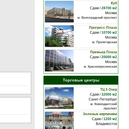
Куб
Сдам /
28700 м2
Москва
м. Волгоградский проспект
Прогресс-Плаза
Сдам /
10700 м2
Москва
м. Пролетарская
Премьер Плаза
Сдам /
20000 м2
Москва
м. Краснопресненская
Торговые центры
ТЦ 5 Озер
Сдам /
32000 м2
Санкт-Петербург
м. Комендантский
проспект
Зеленые кирпичики
Сдам /
1200 м2
Владивосток