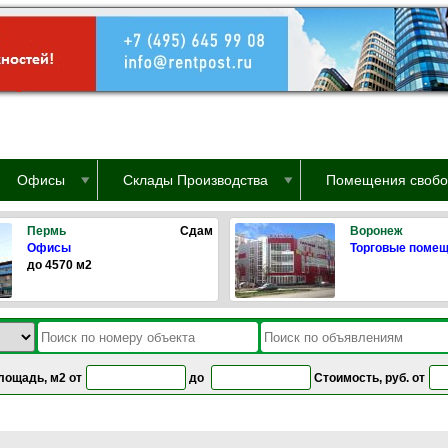
Офисы
Склады Производства
Помещения свобо
Пермь
Сдам
Воронеж
Офисы
Торговые поме
до 4570 м2
лощадь, м2 от
до
Стоимость, руб. от