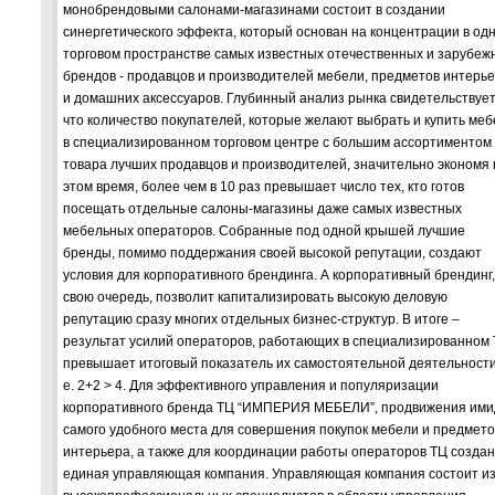
монобрендовыми салонами-магазинами состоит в создании
синергетического эффекта, который основан на концентрации в од
торговом пространстве самых известных отечественных и зарубеж
брендов - продавцов и производителей мебели, предметов интерь
и домашних аксессуаров. Глубинный анализ рынка свидетельствует
что количество покупателей, которые желают выбрать и купить меб
в специализированном торговом центре с большим ассортиментом
товара лучших продавцов и производителей, значительно экономя
этом время, более чем в 10 раз превышает число тех, кто готов
посещать отдельные салоны-магазины даже самых известных
мебельных операторов. Собранные под одной крышей лучшие
бренды, помимо поддержания своей высокой репутации, создают
условия для корпоративного брендинга. А корпоративный брендинг,
свою очередь, позволит капитализировать высокую деловую
репутацию сразу многих отдельных бизнес-структур. В итоге –
результат усилий операторов, работающих в специализированном 
превышает итоговый показатель их самостоятельной деятельности,
е. 2+2 > 4. Для эффективного управления и популяризации
корпоративного бренда ТЦ “ИМПЕРИЯ МЕБЕЛИ”, продвижения им
самого удобного места для совершения покупок мебели и предмето
интерьера, а также для координации работы операторов ТЦ созда
единая управляющая компания. Управляющая компания состоит и