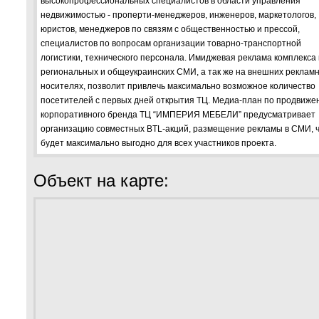
высокопрофессиональных специалистов в области управления
недвижимостью - проперти-менеджеров, инженеров, маркетологов,
юристов, менеджеров по связям с общественностью и прессой,
специалистов по вопросам организации товарно-транспортной
логистики, технического персонала. Имиджевая реклама комплекса 
региональных и общеукраинских СМИ, а так же на внешних реклам
носителях, позволит привлечь максимально возможное количество
посетителей с первых дней открытия ТЦ. Медиа-план по продвиже
корпоративного бренда ТЦ “ИМПЕРИЯ МЕБЕЛИ” предусматривает
организацию совместных BTL-акций, размещение рекламы в СМИ, 
будет максимально выгодно для всех участников проекта.
Объект на карте: