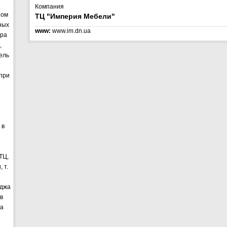
Компания
ном
ТЦ "Империя Мебели"
ных
www:
www.im.dn.ua
ера
,
ель
 при
 в
ТЦ,
 т.
иджа
в
на
з