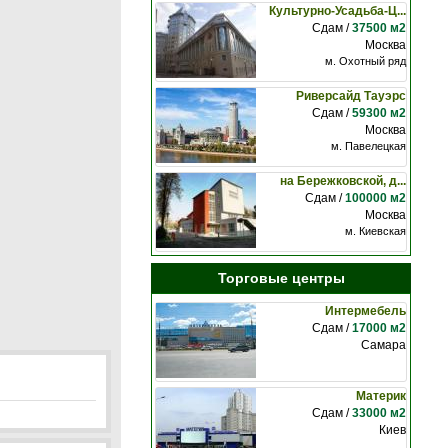
Культурно-Усадьба-Ц...
Сдам /
37500 м2
Москва
м. Охотный ряд
Риверсайд Тауэрс
Сдам /
59300 м2
Москва
м. Павелецкая
на Бережковской, д...
Сдам /
100000 м2
Москва
м. Киевская
Торговые центры
Интермебель
Сдам /
17000 м2
Самара
Материк
Сдам /
33000 м2
Киев