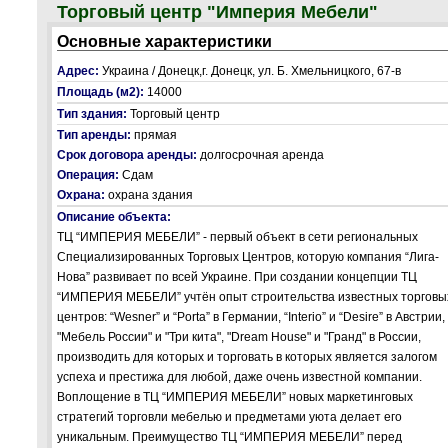
Торговый центр "Империя Мебели"
Основные характеристики
Адрес:
Украина / Донецк,г. Донецк, ул. Б. Хмельницкого, 67-в
Площадь (м2):
14000
Тип здания:
Торговый центр
Тип аренды:
прямая
Срок договора аренды:
долгосрочная аренда
Операция:
Сдам
Охрана:
охрана здания
Описание объекта:
ТЦ “ИМПЕРИЯ МЕБЕЛИ” - первый объект в сети региональных
Специализированных Торговых Центров, которую компания “Лига-
Нова” развивает по всей Украине. При создании концепции ТЦ
“ИМПЕРИЯ МЕБЕЛИ” учтён опыт строительства известных торговы
центров: “Wesner” и “Porta” в Германии, “Interio” и “Desire” в Австрии,
"Мебель России" и "Три кита", "Dream House" и "Гранд" в России,
производить для которых и торговать в которых является залогом
успеха и престижа для любой, даже очень известной компании.
Воплощение в ТЦ “ИМПЕРИЯ МЕБЕЛИ” новых маркетинговых
стратегий торговли мебелью и предметами уюта делает его
уникальным. Преимущество ТЦ “ИМПЕРИЯ МЕБЕЛИ” перед