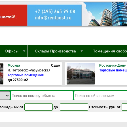
Офисы
Склады Производства
Помещения свобо
Москва
Сдам
Ростов-на-Дону
м. Петровско-Разумовская
Торговые поме
Торговые помещения
до 27500 м2
лощадь, м2 от
до
Стоимость, руб. от