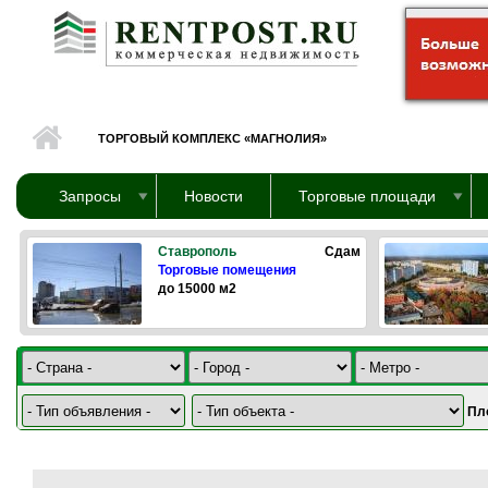
Перейти к основному содержанию
ТОРГОВЫЙ КОМПЛЕКС «МАГНОЛИЯ»
Запросы
Новости
Торговые площади
Ставрополь
Сдам
Торговые помещения
до 15000 м2
Пл