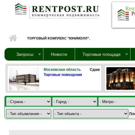
Перейти к основному содержанию
ТОРГОВЫЙ КОМПЛЕКС "ЮНИМОЛЛ".
Запросы
Новости
Торговые площади
Московская область
Сдам
Торговые помещения
Пл