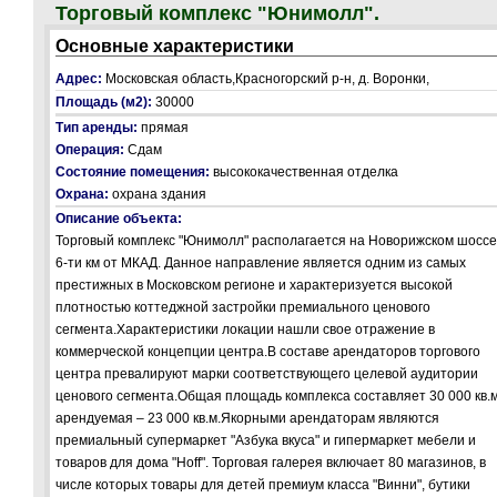
Торговый комплекс "Юнимолл".
Основные характеристики
Адрес:
Московская область,Красногорский р-н, д. Воронки,
Площадь (м2):
30000
Тип аренды:
прямая
Операция:
Сдам
Состояние помещения:
высококачественная отделка
Охрана:
охрана здания
Описание объекта:
Торговый комплекс "Юнимолл" располагается на Новорижском шоссе,
6-ти км от МКАД. Данное направление является одним из самых
престижных в Московском регионе и характеризуется высокой
плотностью коттеджной застройки премиального ценового
сегмента.Характеристики локации нашли свое отражение в
коммерческой концепции центра.В составе арендаторов торгового
центра превалируют марки соответствующего целевой аудитории
ценового сегмента.Общая площадь комплекса составляет 30 000 кв.м
арендуемая – 23 000 кв.м.Якорными арендаторам являются
премиальный супермаркет "Азбука вкуса" и гипермаркет мебели и
товаров для дома "Hoff". Торговая галерея включает 80 магазинов, в
числе которых товары для детей премиум класса "Винни", бутики