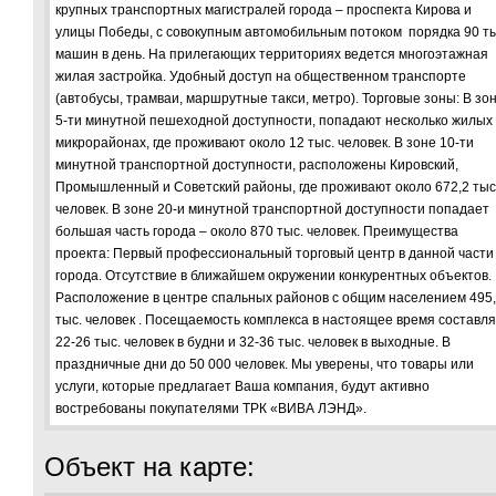
крупных транспортных магистралей города – проспекта Кирова и
улицы Победы, с совокупным автомобильным потоком порядка 90 ты
машин в день. На прилегающих территориях ведется многоэтажная
жилая застройка. Удобный доступ на общественном транспорте
(автобусы, трамваи, маршрутные такси, метро). Торговые зоны: В зо
5-ти минутной пешеходной доступности, попадают несколько жилых
микрорайонах, где проживают около 12 тыс. человек. В зоне 10-ти
минутной транспортной доступности, расположены Кировский,
Промышленный и Советский районы, где проживают около 672,2 тыс
человек. В зоне 20-и минутной транспортной доступности попадает
большая часть города – около 870 тыс. человек. Преимущества
проекта: Первый профессиональный торговый центр в данной части
города. Отсутствие в ближайшем окружении конкурентных объектов.
Расположение в центре спальных районов с общим населением 495
тыс. человек . Посещаемость комплекса в настоящее время составл
22-26 тыс. человек в будни и 32-36 тыс. человек в выходные. В
праздничные дни до 50 000 человек. Мы уверены, что товары или
услуги, которые предлагает Ваша компания, будут активно
востребованы покупателями ТРК «ВИВА ЛЭНД».
Объект на карте: