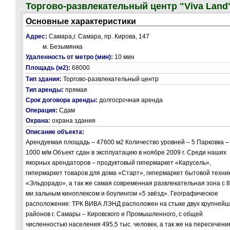
Торгово-развлекательный центр "Viva Land
Основные характеристики
Адрес:
Самара,г. Самара, пр. Кирова, 147
м. Безымянка
Удаленность от метро (мин):
10 мин
Площадь (м2):
68000
Тип здания:
Торгово-развлекательный центр
Тип аренды:
прямая
Срок договора аренды:
долгосрочная аренда
Операция:
Сдам
Охрана:
охрана здания
Описание объекта:
Арендуемая площадь – 47600 м2 Количество уровней – 5 Парковка –
1000 м/м Объект сдан в эксплуатацию в ноябре 2009 г. Среди наших
якорных арендаторов – продуктовый гипермаркет «Карусель»,
гипермаркет товаров для дома «Старт», гипермаркет бытовой техни
«Эльдорадо», а так же самая современная развлекательная зона с 8
ми зальным киноплексом и боулингом «5 звёзд». Географическое
расположение: ТРК ВИВА ЛЭНД расположен на стыке двух крупнейш
районов г. Самары – Кировского и Промышленного, с общей
численностью населения 495,5 тыс. человек, а так же на пересечени