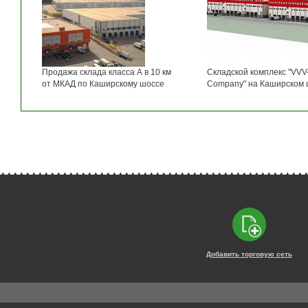
Продажа склада класса А в 10 км
Складской комплекс "VVV
от МКАД по Каширскому шоссе
Company" на Каширском 
Добавить торговую сеть