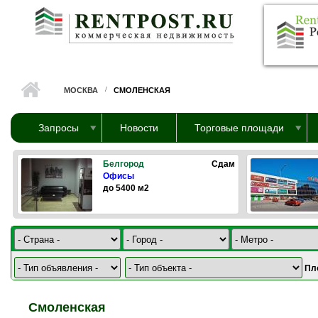
Перейти к основному содержанию
МОСКВА
СМОЛЕНСКАЯ
Запросы
Новости
Торговые площади
Белгород
Сдам
Офисы
до 5400 м2
Пл
Смоленская